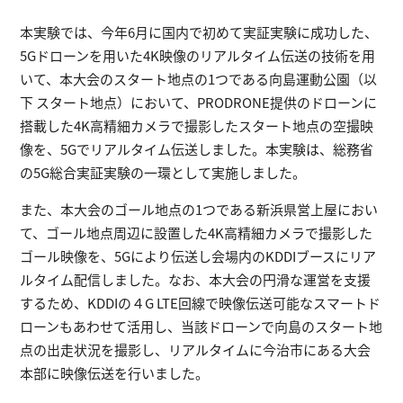
本実験では、今年6月に国内で初めて実証実験に成功した、
5Gドローンを用いた4K映像のリアルタイム伝送の技術を用
いて、本大会のスタート地点の1つである向島運動公園（以
下 スタート地点）において、PRODRONE提供のドローンに
搭載した4K高精細カメラで撮影したスタート地点の空撮映
像を、5Gでリアルタイム伝送しました。本実験は、総務省
の5G総合実証実験の一環として実施しました。
また、本大会のゴール地点の1つである新浜県営上屋におい
て、ゴール地点周辺に設置した4K高精細カメラで撮影した
ゴール映像を、5Gにより伝送し会場内のKDDIブースにリア
ルタイム配信しました。なお、本大会の円滑な運営を支援
するため、KDDIの４G LTE回線で映像伝送可能なスマートド
ローンもあわせて活用し、当該ドローンで向島のスタート地
点の出走状況を撮影し、リアルタイムに今治市にある大会
本部に映像伝送を行いました。