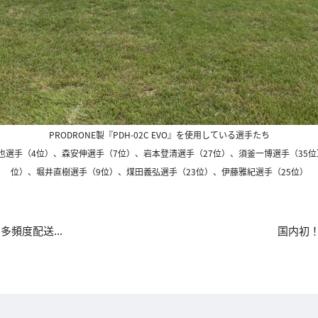
PRODRONE製『PDH-02C EVO』を使用している選手たち
也選手（4位）、森安伸選手（7位）、岩本登清選手（27位）、須釜一博選手（35位
位）、堀井直樹選手（9位）、煤田義弘選手（23位）、伊藤雅紀選手（25位）
頻度配送...
国内初！