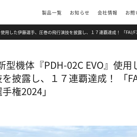
製品一覧
お知らせ
会社情報
お問
EVO』使用した伊藤選手、圧巻の飛行演技を披露し、１７連覇達成！ 「FAI/F
製新型機体『PDH-02C EVO』
披露し、１７連覇達成！ 「FAI/
手権2024」