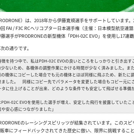
ODRONE）は、2018年から伊藤寛規選手をサポートしています。20
回 FAI / F3C RCヘリコプター日本選手権（主催：日本模型航空
選手がPRODRONEの新型機体「PDH-02C EVO」を使用し17
は次の通りです。
を持つ中で、私はPDH-02C EVOの良いところをしっかりと引き出すこ
較的少ないため、各機体の調整作業にかける時間が少なく済みました。ま
別の機体にコピーした場合でも元の機体とほぼ同様に飛ぶため、新たに
来ました。 同様にコピー先でパラメータを変更した場合もコピー元に
ータに仕上げることが出来、どのような条件でも安定して飛ばせる準備
。
PDH-02C EVOを使用した選手が増え、安定した飛行を披露していた
信や安心感につながりました」
PRODRONEのレーシングスピリッツが結集されています。このス
市販車にフィードバックされてきた歴史に倣い、限界に挑戦するこ