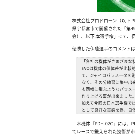
株式会社プロドローン（以下 PR
県宇都宮市で開催された「第49
会）、以下 本選手権」にて、伊藤
優勝した伊藤選手のコメント
「各社の機体がさまざまな特徴
EVOは機体の個体差が比
で、ジャイロパラメータを
なく、その分練習に集中出
も同様に飛ぶようなパラメ
作り上げる事が出来ました
加えて今回の日本選手権では
として良好な実感を得、自
本機体『PDH-02C』には、
てレースで鍛えられた技術が