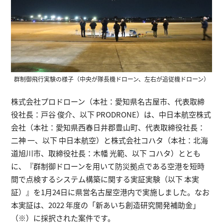
群制御飛行実験の様子（中央が隊長機ドローン、左右が追従機ドローン）
株式会社プロドローン（本社：愛知県名古屋市、代表取締
役社長：戸谷 俊介、以下 PRODRONE）は、中日本航空株式
会社（本社：愛知県西春日井郡豊山町、代表取締役社⾧：
二神 一、以下 中日本航空）と株式会社コハタ（本社：北海
道旭川市、取締役社⾧：木幡 光範、以下 コハタ）ととも
に、『群制御ドローンを用いて防災拠点である空港を短時
間で点検するシステム構築に関する実証実験（以下 本実
証）』を1月24日に県営名古屋空港内で実施しました。なお
本実証は、2022 年度の「新あいち創造研究開発補助金」
（※）に採択された案件です。