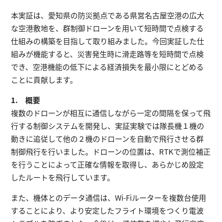
本実証は、愛知県の防災拠点である県営名古屋空港の広大
な空港敷地を、群制御ドローンを用いて短時間で点検する
仕組みの構築を目指して取り組みました。今回実証した仕
組みが機能すると、災害発生時に滑走路等を短時間で点検
でき、空港機能の低下による経済損失を最小限にとどめる
ことに貢献します。
1. 概要
複数のドローンが相互に通信しながら一定の間隔を保って飛
行する制御システムを開発し、実証実験では隊長機１機の
動きに追従して他の２機のドローンを自動で飛行させる群
制御飛行を行いました。ドローンの位置は、RTKで測位補正
を行うことによって正確な情報を取得し、あらかじめ設定
したルートを飛行しています。
また、機体とのデータ通信は、Wi-Fiルーターを複数台使用
することにより、より安定したフライト環境をつくり電波