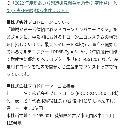
※
「2022 年度新あいち創造研究開発補助金(研究開発(一般
型)・実証実験)採択案件リスト」
■株式会社プロドローンについて
「地域から一番信頼されるドローンカンパニーになる」を
ビジョンに、中部圏におけるドローンエコシステムの構築
を目指しています。最大ペイロード30kgで、量産を開始し
ているマルチコプター「PD6B-Type3」や、2時間飛行可能
で耐侯性に優れたヘリコプター型「PDH-GS120」など、産
業用ドローンを社内で開発から生産までワンストップで行
っています。
■株式会社プロドローン 会社概要
社 名：株式会社プロドローン (PRODRONE Co., Ltd.)
代 表 者：代表取締役社長 戸谷 俊介 (とや しゅんすけ)
資 本 金：1億円
本社所在地：〒468-0014 愛知県名古屋市天白区中平1丁目
115番地