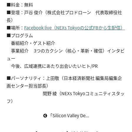
■料金：無料
■登壇：戸谷 俊介（株式会社プロドローン 代表取締役社
長）
■場所：
Facebook live（NEXs Tokyoの公式FBから生配信）
■プログラム
番組紹介・ゲスト紹介
事業紹介 3つのカクシン（核心・革新・確信）インタビ
ュー
今後、広域連携にあたり出会いたいヒト/PR
■パーソナリティ：上田敬（日本経済新聞社 編集局編集企
画センター担当部長）
閏野 綾（NEXs Tokyoコミュニティスタッ
フ）
「Silicon Valley De...