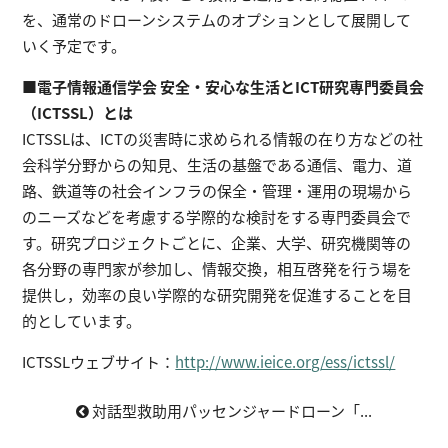
を、通常のドローンシステムのオプションとして展開して
いく予定です。
■電子情報通信学会 安全・安心な生活とICT研究専門委員会
（ICTSSL）とは
ICTSSLは、ICTの災害時に求められる情報の在り方などの社
会科学分野からの知見、生活の基盤である通信、電力、道
路、鉄道等の社会インフラの保全・管理・運用の現場から
のニーズなどを考慮する学際的な検討をする専門委員会で
す。研究プロジェクトごとに、企業、大学、研究機関等の
各分野の専門家が参加し、情報交換，相互啓発を行う場を
提供し，効率の良い学際的な研究開発を促進することを目
的としています。
ICTSSLウェブサイト：
http://www.ieice.org/ess/ictssl/
対話型救助用パッセンジャードローン「...