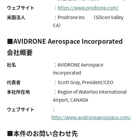
ウェブサイト
：
https://www.prodrone.com/
米国法人
：Prodrone Inc. （Silicon Valley
CA）
■AVIDRONE Aerospace Incorporated
会社概要
社名
：AVIDRONE Aerospace
Incorporated
代表者
：Scott Gray, President/CEO
本社所在地
：Region of Waterloo International
Airport, CANADA
ウェブサイト
：
http://www.avidroneaerospace.com/
■本件のお問い合わせ先