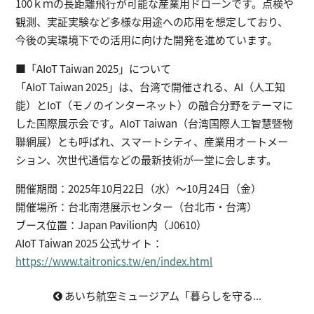
100ｋｍの長距離飛行が可能な産業用ドローンです。点検や
観測、実証実験など多様な用途への応用を想定しており、
今後の実環境下での活用に向けた開発を進めています。
■「AIoT Taiwan 2025」について
「AIoT Taiwan 2025」は、台湾で開催される、AI（人工知
能）とIoT（モノのインターネット）の融合分野をテーマに
した国際展示会です。AIoT Taiwan（台湾国際人工智慧暨物
聯網展）とも呼ばれ、スマートシティ、産業用オートメー
ション、次世代通信などの最新技術が一堂に会します。
開催期間：2025年10月22日（水）～10月24日（金）
開催場所：台北南港展示センター （台北市・台湾）
ブース位置：Japan Pavilion内（J0610）
AIoT Taiwan 2025 公式サイト：
https://www.taitronics.tw/en/index.html
あいち航空ミュージアム「暮らしを守る...