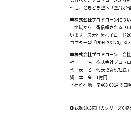
～道、ときどき空へ「空飛ぶ軽トラ
■株式会社プロドローンにつ
「地域から一番信頼されるド
います。最大推奨ペイロード20
コプター型「PDH-GS120
■株式会社プロドローン 会
社 名：株式会社プロドローン (PR
代 表 者：代表取締役社長 戸谷
資 本 金：1億円
本社所在地：〒468-0014 愛
総額10.3億円のシリーズC資金