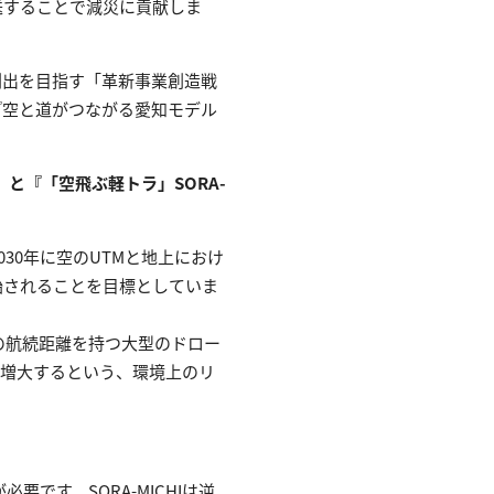
送することで減災に貢献しま
出を目指す「革新事業創造戦
『空と道がつながる愛知モデル
と『「空飛ぶ軽トラ」SORA-
30年に空のUTMと地上におけ
始されることを目標としていま
mの航続距離を持つ大型のドロー
が増大するという、環境上のリ
要です。SORA-MICHIは逆