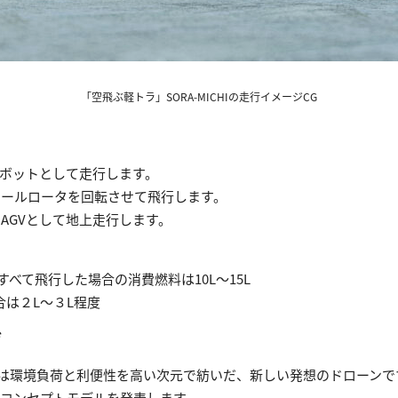
「空飛ぶ軽トラ」SORA-MICHIの走行イメージCG
ロボットとして走行します。
テールロータを回転させて飛行します。
AGVとして地上走行します。
mすべて飛行した場合の消費燃料は10L～15L
合は２L～３L程度
ゼ
CHIは環境負荷と利便性を高い次元で紡いだ、新しい発想のドローン
新コンセプトモデルを発表します。