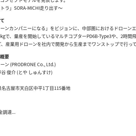
」SORA-MICHI走り出す～
いて
ローンカンパニーになる」をビジョンに、中部圏におけるドローン
kgで、量産を開始しているマルチコプターPD6B-Type3や、2時
」など、産業用ドローンを社内で開発から生産までワンストップで行っ
社概要
ODRONE Co., Ltd.)
 俊介 (とや しゅんすけ)
知県名古屋市天白区中平1丁目115番地
調達...