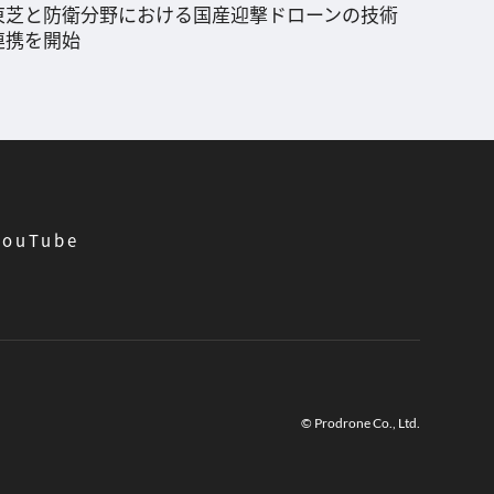
東芝と防衛分野における国産迎撃ドローンの技術
連携を開始
YouTube
© Prodrone Co., Ltd.