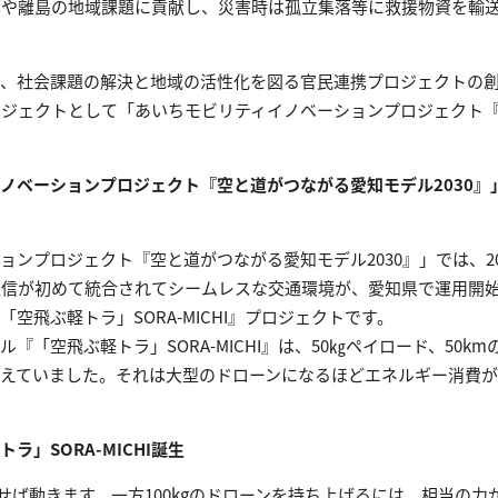
部や離島の地域課題に貢献し、災害時は孤立集落等に救援物資を輸
、社会課題の解決と地域の活性化を図る官民連携プロジェクトの創
ロジェクトとして「あいちモビリティイノベーションプロジェクト
ノベーションプロジェクト『空と道がつながる愛知モデル2030』」
ンプロジェクト『空と道がつながる愛知モデル2030』」では、20
通信が初めて統合されてシームレスな交通環境が、愛知県で運用開
空飛ぶ軽トラ」SORA-MICHI』プロジェクトです。
『「空飛ぶ軽トラ」SORA-MICHI』は、50㎏ペイロード、50k
抱えていました。それは大型のドローンになるほどエネルギー消費
」SORA-MICHI誕生
せば動きます。一方100kgのドローンを持ち上げるには、相当の力が必