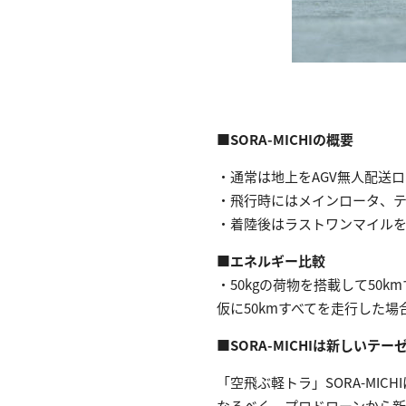
■SORA-MICHIの概要
・通常は地上をAGV無人配送
・飛行時にはメインロータ、
・着陸後はラストワンマイルを
■エネルギー比較
・50kgの荷物を搭載して50k
仮に50kmすべてを走行した場
■SORA-MICHIは新しいテー
「空飛ぶ軽トラ」SORA-MI
なるべく、プロドローンから