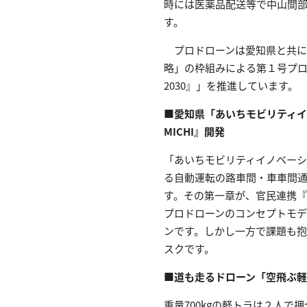
時には医薬品配送等で中山間
す。
プロドローンは愛知県と共に
略」の枠組みによる第１号プ
2030』」を推進しています。
■愛知県「あいちモビリティイ
MICHI』開発
「あいちモビリティイノベーショ
る自動運転の路車間・車車間
す。その第一章が、官民連携『「
プロドローンのコンセプトモデル
ンです。しかし一方で課題も
スクです。
■道も走るドローン「空飛ぶ軽トラ
重量700kgの軽トラは２人で押